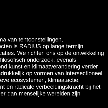
N
a van tentoonstellingen,
cten is RADIUS op lange termijn
SCHAP
caties. We richten ons op de ontwikkeling
n filosofisch onderzoek, evenals
rond kunst en klimaatverandering verder
rukkelijk op vormen van intersectioneel
tieve ecosystemen, klimaatactie,
t en radicale verbeeldingskracht bij het
r-dan-menselijke werelden zijn