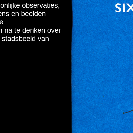
oonlijke observaties,
ens en beelden
e
m na te denken over
t stadsbeeld van