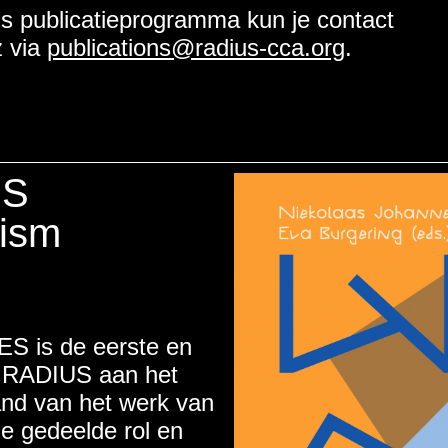
ns publicatieprogramma kun je contact
 via
publications@radius-cca.org
.
ES
vism
 is de eerste en
n RADIUS aan het
and van het werk van
de gedeelde rol en