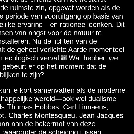
n de ruimste zin, opgevat worden als de
 periode van vooruitgang op basis van
ijke ervaring—en rationeel denken. Dit
nsen van angst voor de natuur te
nstalleren. Nu de lichten van de
alt de geheel verlichte Aarde momenteel
n ecologisch verval.
Wat hebben we
at gebeurt er op het moment dat de
blijken te zijn?
 kun je kort samenvatten als de moderne
schappelijke wereld—ook wel dualisme
ls Thomas Hobbes, Carl Linnaeus,
ot, Charles Montesquieu, Jean-Jacques
aan aan de bakermat van deze
, waaronder de scheiding tussen