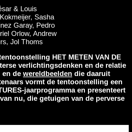
ésar & Louis
 Kokmeijer, Sasha
ínez Garay, Pedro
iel Orlow, Andrew
ers, Jol Thoms
stentoonstelling HET METEN VAN DE
rse verlichtingsdenken en de relatie
g
en de
wereldbeelden
die daaruit
stenaars vormt de tentoonstelling een
TURES-jaarprogramma en presenteert
 van nu, die getuigen van de perverse