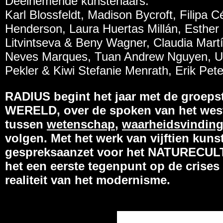
Deelnemende kunstenaars:
Karl Blossfeldt, Madison Bycroft, Filipa C
Henderson, Laura Huertas Millán, Esther
Litvintseva & Beny Wagner, Claudia Mart
Neves Marques, Tuan Andrew Nguyen, Ur
Pekler & Kiwi Stefanie Menrath, Erik Pet
RADIUS begint het jaar met de groep
WERELD, over de spoken van het weste
tussen
wetenschap
,
waarheidsvindin
volgen. Met het werk van vijftien kun
gespreksaanzet voor het NATURECUL
het een eerste tegenpunt op de crises
realiteit van het modernisme.