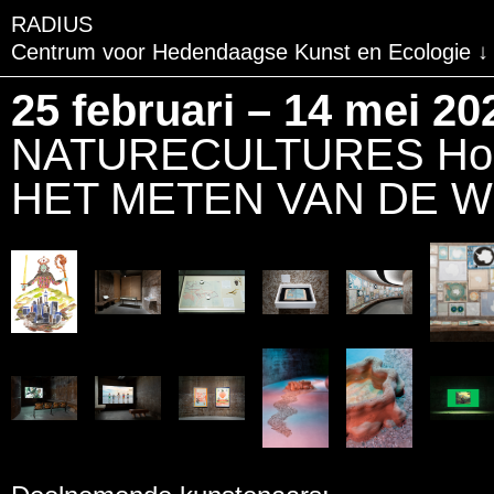
RADIUS
Centrum voor Hedendaagse Kunst en Ecologie
BEZOEK
25 februari – 14 mei 20
TENTOONSTELLINGE
NATURECULTURES Hoof
EVENTS
HET METEN VAN DE 
EDUCATIE & GEMEEN
PUBLICATIES
OVER RADIUS
STEUN RADIUS
WATERTOREN
SHOP