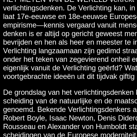
verlichtingsdenken. De Verlichting kan, i
laat 17e-eeuwse en 18e-eeuwse Europese
empirisme—kennis vergaard vanuit mensel
denken is er altijd op gericht geweest me
bevrijden en hen als heer en meester te i
Verlichting langzaamaan zijn gedimd stra
onder het teken van zegevierend onheil e
eigenlijk vanuit de Verlichting geërfd? W
voortgebrachte ideeën uit dit tijdvak giftig 
De grondslag van het verlichtingsdenken
scheiding van de natuurlijke en de maat
genoemd. Bekende Verlichtingsdenkers a
Robert Boyle, Isaac Newton, Denis Dider
Rousseau en Alexander von Humboldt st
scheidingen van de Europese moderniteit