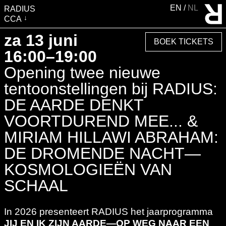
EN
NL
RADIUS
CCA
BEZOEK
za 13 juni
BOEK TICKETS
TENTOONSTELLINGEN
16:00–19:00
EVENTS
Opening twee nieuwe
EDUCATIE &
tentoonstellingen bij RADIUS:
GEMEENSCHAP
DE AARDE DENKT
PUBLICATIES
VOORTDUREND MEE... &
OVER RADIUS
MIRIAM HILLAWI ABRAHAM:
STEUN RADIUS
DE DROMENDE NACHT—
WATERTOREN
KOSMOLOGIEËN VAN
SHOP
SCHAAL
In 2026 presenteert RADIUS het jaarprogramma
JIJ EN IK ZIJN AARDE—OP WEG NAAR EEN