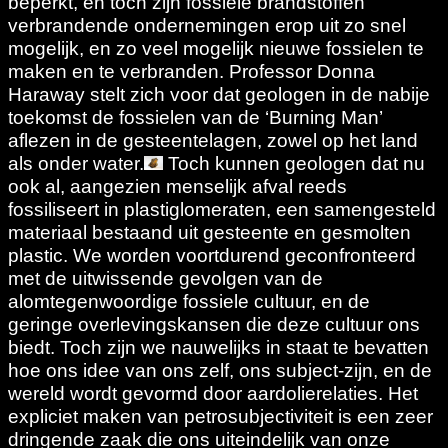
beperkt, en toch zijn fossiele brandstoffen
verbrandende ondernemingen erop uit zo snel
mogelijk, en zo veel mogelijk nieuwe fossielen te
maken en te verbranden. Professor Donna
Haraway stelt zich voor dat geologen in de nabije
toekomst de fossielen van de ‘Burning Man’
aflezen in de gesteentelagen, zowel op het land
als onder water.
Toch kunnen geologen dat nu
ook al, aangezien menselijk afval reeds
fossiliseert in plastiglomeraten, een samengesteld
materiaal bestaand uit gesteente en gesmolten
plastic. We worden voortdurend geconfronteerd
met de uitwissende gevolgen van de
alomtegenwoordige fossiele cultuur, en de
geringe overlevingskansen die deze cultuur ons
biedt. Toch zijn we nauwelijks in staat te bevatten
hoe ons idee van ons zelf, ons subject-zijn, en de
wereld wordt gevormd door aardolierelaties. Het
expliciet maken van petrosubjectiviteit is een zeer
dringende zaak die ons uiteindelijk van onze