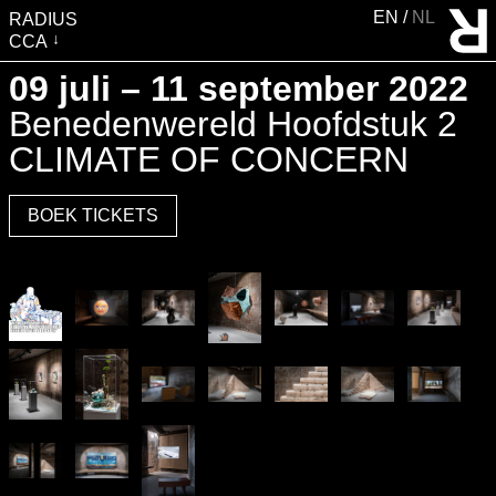
EN
NL
RADIUS
CCA
BEZOEK
09 juli – 11 september 2022
TENTOONSTELLINGEN
Benedenwereld Hoofdstuk 2
EVENTS
CLIMATE OF CONCERN
EDUCATIE &
BOEK TICKETS
GEMEENSCHAP
PUBLICATIES
OVER RADIUS
STEUN RADIUS
WATERTOREN
SHOP