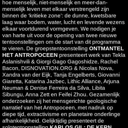
hoe menselijk, niet-menselijk en meer-dan-
menselijk leven met elkaar verstrengeld zijn
binnen de ‘kritieke zone’: de dunne, kwetsbare
laag waar bodem, water, lucht en levende wezens
elkaar voortdurend vormgeven. We nodigen je
van harte uit voor de opening van twee nieuwe
tentoonstellingen om de start van dit programma
te vieren. De groepstentoonstelling
ONTMANTEL
HET ANTROPOCEEN
presenteert werk van Tekla
Aslanishvili & Giorgi Gago Gagoshidze, Rachel
Bacon, DISNOVATION.ORG & Nicolas Nova,
Xandra van der Eijk, Tanja Engelberts, Giovanni
Giaretta, Katarina Jazbec, Lithic Alliance, Arjuna
Neuman & Denise Ferreira da Silva, Libita
Sibungu, Anna Zett en Feifei Zhou. Gezamenlijk
onderzoeken zij het mensgerichte geologische
narratief van het Antropoceen, met nadruk op
diepe tijd, extractivisme en planetaire onderlinge
afhankelijkheid. Gelijktijdig presenteert de
solotentoonstelling
KARLOS GIL: DE KERN