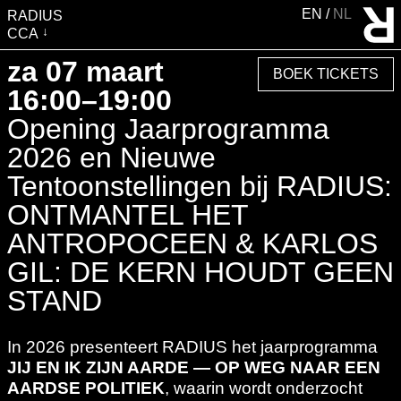
EN
NL
RADIUS
CCA
BEZOEK
za 07 maart
BOEK TICKETS
TENTOONSTELLINGEN
16:00–19:00
EVENTS
Opening Jaarprogramma
EDUCATIE &
2026 en Nieuwe
GEMEENSCHAP
Tentoonstellingen bij RADIUS:
PUBLICATIES
ONTMANTEL HET
OVER RADIUS
ANTROPOCEEN & KARLOS
STEUN RADIUS
GIL: DE KERN HOUDT GEEN
WATERTOREN
STAND
SHOP
In 2026 presenteert RADIUS het jaarprogramma
JIJ EN IK ZIJN AARDE — OP WEG NAAR EEN
AARDSE POLITIEK
, waarin wordt onderzocht